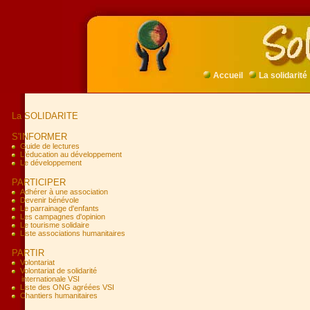
Accueil
La solidarité
La SOLIDARITE
S'INFORMER
Guide de lectures
L'éducation au développement
Le développement
PARTICIPER
Adhérer à une association
Devenir bénévole
Le parrainage d'enfants
Les campagnes d'opinion
Le tourisme solidaire
Liste associations humanitaires
PARTIR
Volontariat
Volontariat de solidarité
internationale VSI
Liste des ONG agréées VSI
Chantiers humanitaires