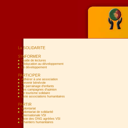
La SOLIDARITE
S'INFORMER
Guide de lectures
L'éducation au développement
Le développement
PARTICIPER
Adhérer à une association
Devenir bénévole
Le parrainage d'enfants
Les campagnes d'opinion
Le tourisme solidaire
Liste associations humanitaires
PARTIR
Volontariat
Volontariat de solidarité
internationale VSI
Liste des ONG agréées VSI
Chantiers humanitaires