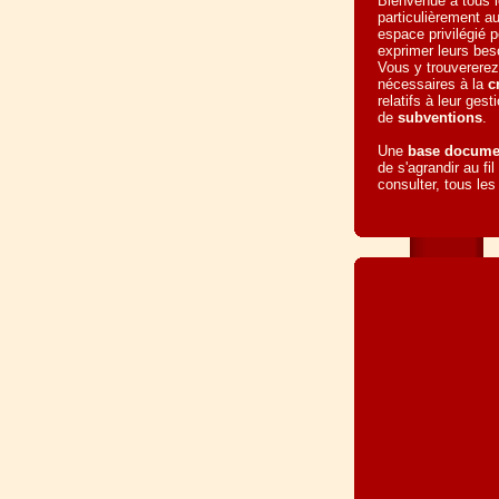
Bienvenue à tous le
particulièrement a
espace privilégié p
exprimer leurs bes
Vous y trouvererez
nécessaires à la
c
relatifs à leur gest
de
subventions
.
Une
base docume
de s'agrandir au fi
consulter, tous le