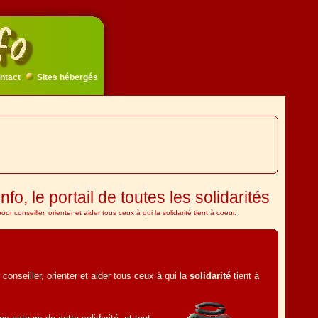
ntact
Sites hébergés
info, le portail de toutes les solidarités
ur conseiller, orienter et aider tous ceux à qui la solidarité tient à coeur.
conseiller, orienter et aider tous ceux à qui la
solidarité
tient à