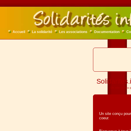
Accueil
La solidarité
Les associations
Documentation
Co
Solidarites.
Un site conçu po
Un site conçu pour 
coeur.