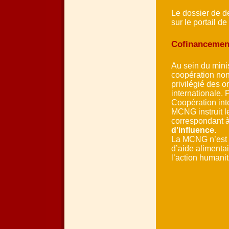
Le dossier de 
sur le portail de
Cofinancement
Au sein du minis
coopération non
privilégié des 
internationale. 
Coopération int
MCNG instruit 
correspondant à
d’influence.
La MCNG n’est p
d’aide alimentai
l’action humanit