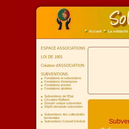
Accueil
La solidarité
ESPACE ASSOCIATIONS
LOI DE 1901
Création d'ASSOCIATION
SUBVENTIONS
Fondations et subventions
Fondations d'entreprise
Fondations privées
Fondations abritées
Subventions de l'Etat
Circulaire Raffarin
Dossier unique subvention
Dépôt demande subvention
Subventions des collectivités
territoriales
Subven
Subventions Conseil Général