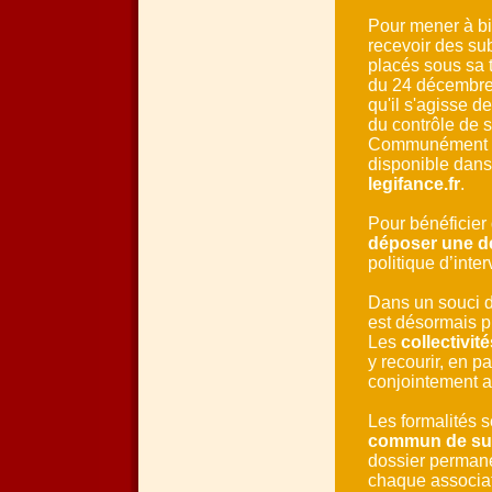
Pour mener à bie
recevoir des su
placés sous sa t
du 24 décembre 
qu'il s'agisse 
du contrôle de s
Communément 
disponible dans 
legifance.fr
.
Pour bénéficier 
déposer une 
politique d’inte
Dans un souci d
est désormais p
Les
collectivité
y recourir, en pa
conjointement av
Les formalités s
commun de su
dossier permane
chaque associat