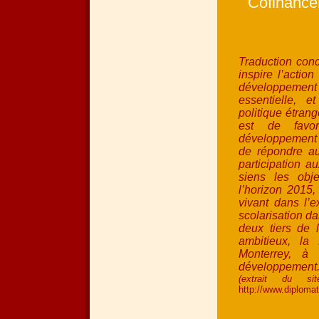
Cofinance
Traduction concr
inspire l’actio
développeme
essentielle, 
politique étrang
est de favo
développement »
de répondre au
participation a
siens les obje
l’horizon 2015,
vivant dans l’e
scolarisation da
deux tiers de l
ambitieux, l
Monterrey, à
développement
(extrait du si
http://www.diplomat