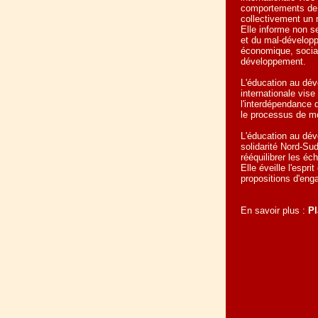
comportements de 
collectivement un m
Elle informe non s
et du mal-développ
économique, social
développement.
L'éducation au dév
internationale vise
l'interdépendance 
le processus de mo
L'éducation au dév
solidarité Nord-Sud
rééquilibrer les é
Elle éveille l'espr
propositions d'en
En savoir plus :
Pl