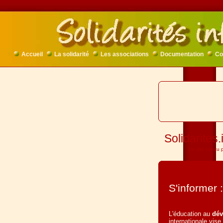
Accueil
La solidarité
Les associations
Documentation
Co
Solidarites.
Un site conçu po
S'informer 
L'éducation au
dév
internationale vise