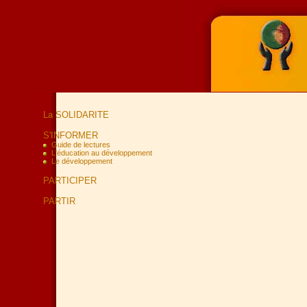
La SOLIDARITE
S'INFORMER
Guide de lectures
L'éducation au développement
Le développement
PARTICIPER
PARTIR