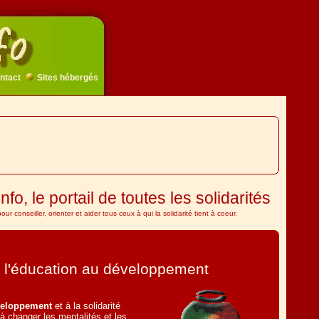
ntact
Sites hébergés
info, le portail de toutes les solidarités
ur conseiller, orienter et aider tous ceux à qui la solidarité tient à coeur.
: l'éducation au développement
eloppement
et à la solidarité
 à changer les mentalités et les