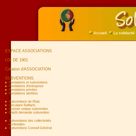
Accueil
La solidarité
ESPACE ASSOCIATIONS
LOI DE 1901
Création d'ASSOCIATION
SUBVENTIONS
Fondations et subventions
Fondations d'entreprise
Fondations privées
Fondations abritées
Subventions de l'Etat
Circulaire Raffarin
Dossier unique subvention
Dépôt demande subvention
Subventions des collectivités
territoriales
Subventions Conseil Général